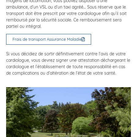
moyens de locomotion, vous pouvez disposer d’une
ambulance, d’un VSL ou d’un taxi agréé… Sous réserve que le
transport doit être prescrit par votre cardiologue afin qu’il soit
remboursé par la sécurité sociale. Ce remboursement sera
partiel ou intégral.
Frais de transport Assurance Maladie
Si vous décidiez de sortir définitivement contre l’avis de votre
cardiologue, vous devrez signer une attestation déchargeant le
cardiologue et l’établissement de toute responsabilité en cas
de complications ou d’altération de l’état de votre santé.