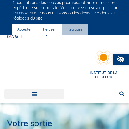
Nous utilisons des cookies pour vous offrir une meilleure
Groupe Vivalto Santé
expérience sur notre site. Vous pouvez en savoir plus sur
Entre nous, la vie
les cookies que nous utilisons ou les désactiver dans les
réglages du site
.
Accepter
Refuser
Réglages
O
INSTITUT DE LA
DOULEUR
Votre sortie