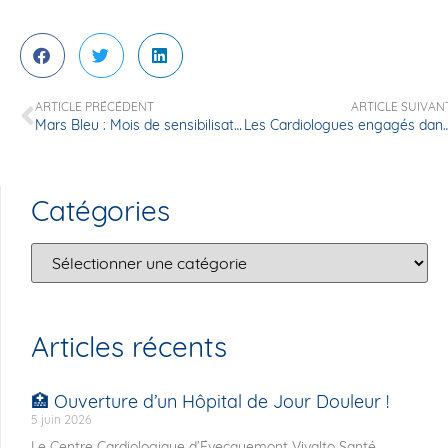
ARTICLE PRÉCÉDENT
ARTICLE SUIVAN
Mars Bleu : Mois de sensibilisation au cancer colorectal
Les Cardiologues engagés dans la Recherche Médicale
Catégories
Articles récents
🏥 Ouverture d’un Hôpital de Jour Douleur !
5 juin 2026
Le Centre Cardiologique d’Évecquemont Vivalto Santé