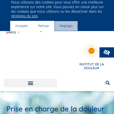
Nous utilisons des cookies pour vous offrir une meilleure
Groupe Vivalto Santé
expérience sur notre site. Vous pouvez en savoir plus sur
Entre nous, la vie
les cookies que nous utilisons ou les désactiver dans les
réglages du site
.
Accepter
Refuser
Réglages
O
INSTITUT DE LA
DOULEUR
Prise en charge de la douleur