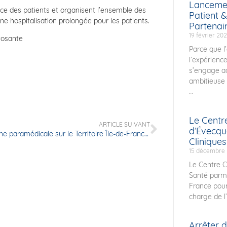
Lancemen
ice des patients et organisent l’ensemble des
Patient &
ne hospitalisation prolongée pour les patients.
Partenai
19 février 20
tosante
Parce que l’
l’expérienc
s’engage a
ambitieuse :
Le Centr
ARTICLE SUIVANT
d’Évecqu
La recherche paramédicale sur le Territoire Île-de-France Vivalto Santé
Clinique
15 décembre
Le Centre C
Santé parmi
France pour
charge de l’
Arrêter 