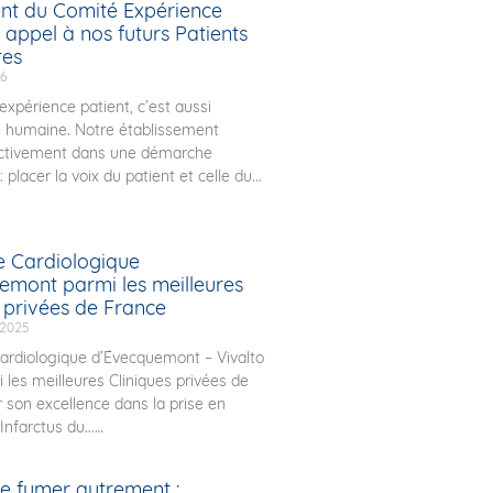
t du Comité Expérience
 appel à nos futurs Patients
res
26
expérience patient, c’est aussi
e humaine. Notre établissement
ctivement dans une démarche
 placer la voix du patient et celle du...
e Cardiologique
emont parmi les meilleures
s privées de France
 2025
ardiologique d’Évecquemont – Vivalto
 les meilleures Cliniques privées de
 son excellence dans la prise en
Infarctus du...
de fumer autrement :