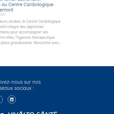
e au Centre Cardiologique
uemont
2025
ieurs années, le Centre Cardiologique
ont intègre des approches
aires pour accompagner ses
armi elles, l’hypnose thérapeutique
place grandissante. Rencontre avec...
ivez-nous sur nos
seaux sociaux :