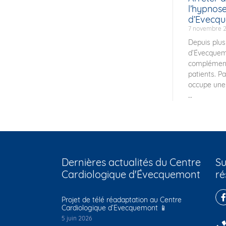
l’hypnos
d’Evecq
7 novembre 
Depuis plus
d’Évecquem
complément
patients. P
occupe une 
Dernières actualités du Centre
Su
Cardiologique d'Évecquemont
ré
Projet de télé réadaptation au Centre
Cardiologique d’Evecquemont 📱
5 juin 2026