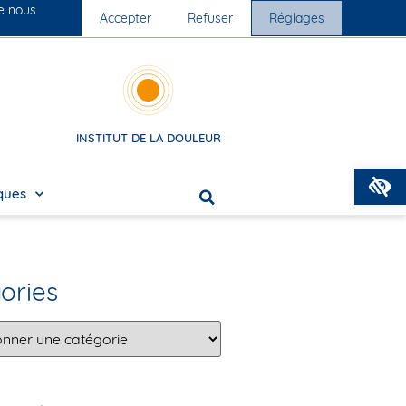
ue nous
Nos cliniques
Accepter
Nous rejoindre
Refuser
Réglages
INSTITUT DE LA DOULEUR
O
iques
ories