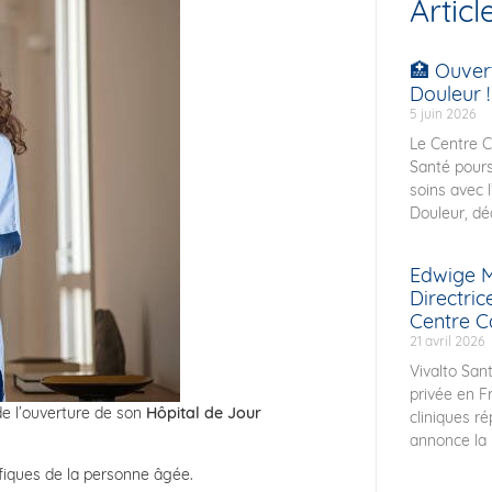
Articl
🏥 Ouver
Douleur !
5 juin 2026
Le Centre C
Santé pours
soins avec 
Douleur, déd
Edwige M
Directri
Centre C
21 avril 2026
Vivalto Sant
privée en F
de l’ouverture de son
Hôpital de Jour
cliniques r
annonce la 
ifiques de la personne âgée.