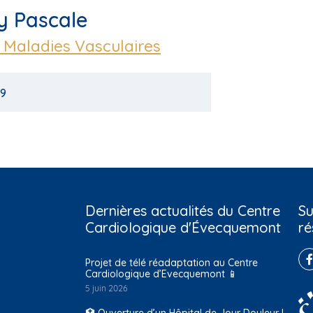
y Pascale
t Maladies Vasculaires
79
Dernières actualités du Centre
Su
Cardiologique d'Évecquemont
ré
Projet de télé réadaptation au Centre
Cardiologique d’Evecquemont 📱
5 juin 2026
🏥 Ouverture d’un Hôpital de Jour Douleur !