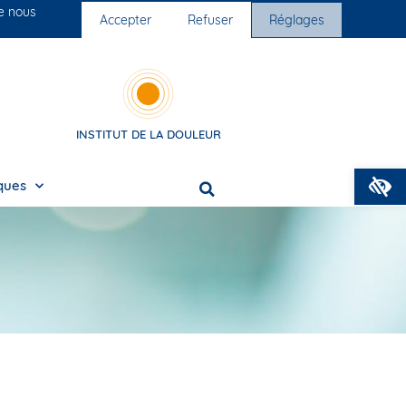
ue nous
Nos cliniques
Nous rejoindre
Accepter
Refuser
Réglages
INSTITUT DE LA DOULEUR
O
iques