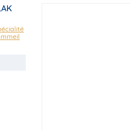
LAK
écialité
ommeil