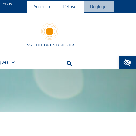
ue nous
Nos cliniques
Nous rejoindre
Accepter
Refuser
Réglages
INSTITUT DE LA DOULEUR
O
iques