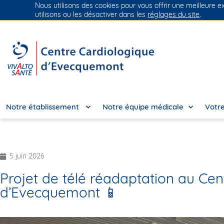
Nous utilisons des cookies pour vous offrir une meilleure e
Groupe Vivalto Santé
Entre nous, la vie
utilisons ou les désactiver dans les
réglages du site
.
Notre établissement
Notre équipe médicale
Votre
5 juin 2026
Projet de télé réadaptation au Cen
d’Evecquemont 📱