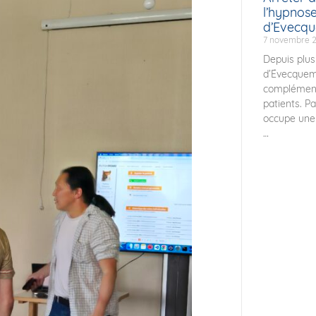
l’hypnos
d’Evecq
7 novembre 
Depuis plus
d’Évecquem
complément
patients. P
occupe une 