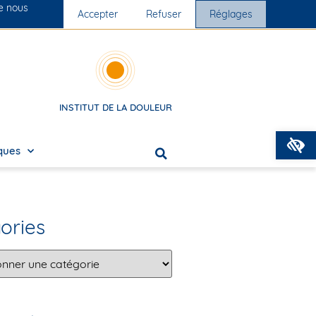
ue nous
Nos cliniques
Accepter
Nous rejoindre
Refuser
Réglages
INSTITUT DE LA DOULEUR
O
iques
ories