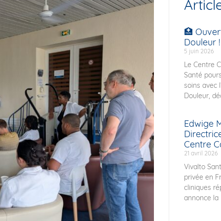
Articl
🏥 Ouver
Douleur !
5 juin 2026
Le Centre C
Santé pours
soins avec 
Douleur, déd
Edwige M
Directri
Centre C
21 avril 2026
Vivalto Sant
privée en F
cliniques r
annonce la 