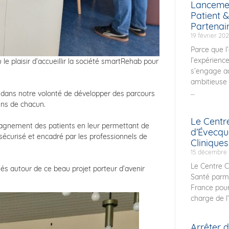
Lancemen
Patient &
Partenai
19 février 20
Parce que l’
l’expérienc
 le plaisir d’accueillir la société smartRehab pour
s’engage a
ambitieuse :
nt dans notre volonté de développer des parcours
ins de chacun.
Le Centr
pagnement des patients en leur permettant de
d’Évecqu
 sécurisé et encadré par les professionnels de
Clinique
15 décembre
Le Centre C
és autour de ce beau projet porteur d’avenir
Santé parmi
France pour
charge de l’
Arrêter 