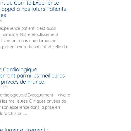
t du Comité Expérience
 appel à nos futurs Patients
res
26
expérience patient, c’est aussi
e humaine. Notre établissement
ctivement dans une démarche
 placer la voix du patient et celle du...
e Cardiologique
emont parmi les meilleures
s privées de France
 2025
ardiologique d’Évecquemont – Vivalto
 les meilleures Cliniques privées de
 son excellence dans la prise en
Infarctus du...
de fumer autrement :