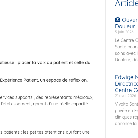
Articl
🏥 Ouver
Douleur !
5 juin 2026
Le Centre C
Santé pours
soins avec 
Douleur, déd
use : placer la voix du patient et celle du
Edwige M
xpérience Patient, un espace de réflexion,
Directri
Centre C
21 avril 2026
services supports , des représentants médicaux,
 l’établissement, garant d’une réelle capacité
Vivalto Sant
privée en F
cliniques r
annonce la 
patients : les petites attentions qui font une