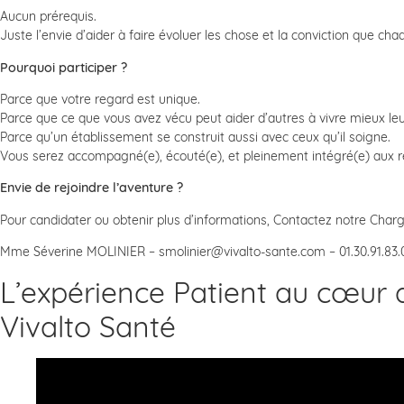
Aucun prérequis.
Juste l’envie d’aider à faire évoluer les chose et la conviction que c
Pourquoi participer ?
Parce que votre regard est unique.
Parce que ce que vous avez vécu peut aider d’autres à vivre mieux leu
Parce qu’un établissement se construit aussi avec ceux qu’il soigne.
Vous serez accompagné(e), écouté(e), et pleinement intégré(e) aux ré
Envie de rejoindre l’aventure ?
Pour candidater ou obtenir plus d’informations, Contactez notre Charg
Mme Séverine MOLINIER – smolinier@vivalto-sante.com – 01.30.91.83.
L’expérience Patient au cœur
Vivalto Santé