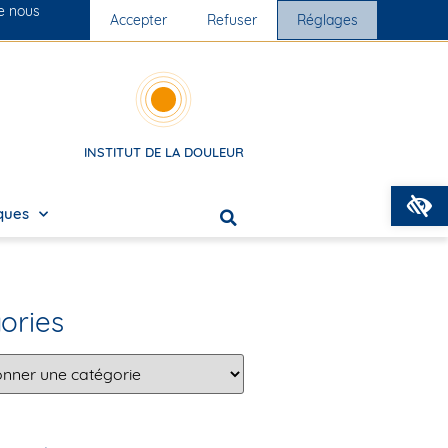
ue nous
Nos cliniques
Accepter
Nous rejoindre
Refuser
Réglages
INSTITUT DE LA DOULEUR
O
iques
ories