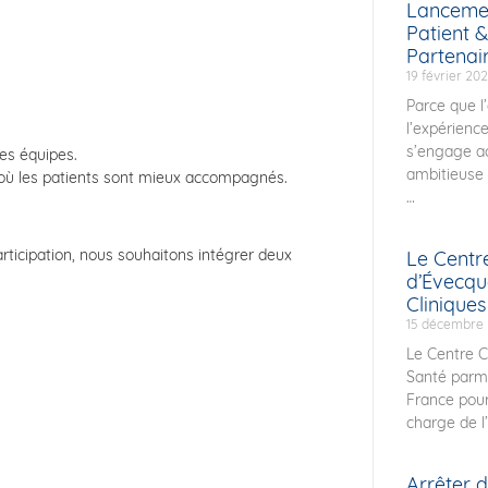
Lancemen
Patient &
Partenai
19 février 20
Parce que l’
l’expérienc
s’engage a
des équipes.
ambitieuse :
t où les patients sont mieux accompagnés.
rticipation, nous souhaitons intégrer deux
Le Centr
d’Évecqu
Clinique
15 décembre
Le Centre C
Santé parmi
France pour
charge de l’
Arrêter 