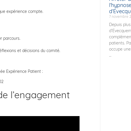
l’hypnos
d’Evecq
haque expérience compte.
7 novembre 
Depuis plus
d’Évecquem
complément
r parcours.
patients. P
occupe une 
flexions et décisions du comité.
ée Expérience Patient :
02
 de l’engagement