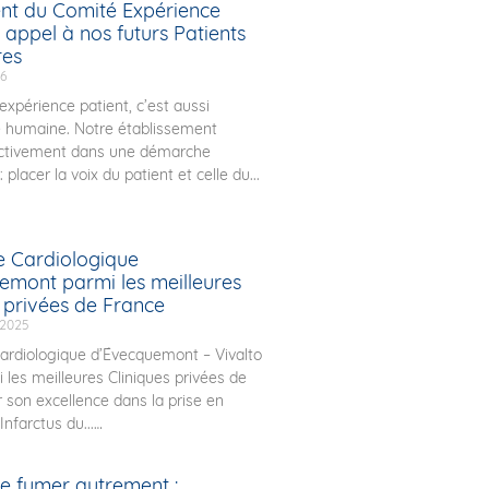
t du Comité Expérience
 appel à nos futurs Patients
res
26
expérience patient, c’est aussi
e humaine. Notre établissement
ctivement dans une démarche
 placer la voix du patient et celle du...
e Cardiologique
emont parmi les meilleures
s privées de France
 2025
ardiologique d’Évecquemont – Vivalto
 les meilleures Cliniques privées de
 son excellence dans la prise en
Infarctus du...
de fumer autrement :