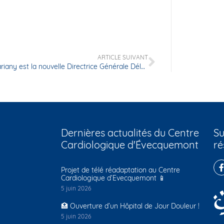
ARTICLE SUIVANT
Edwige Mariany est la nouvelle Directrice Générale Déléguée du Centre Cardiologique d’Évecquemont
Dernières actualités du Centre
Su
Cardiologique d'Évecquemont
ré
Projet de télé réadaptation au Centre
Cardiologique d’Evecquemont 📱
5 juin 2026
🏥 Ouverture d’un Hôpital de Jour Douleur !
5 juin 2026