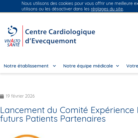
Nous utilisons des cookies pour vous offrir une meilleure e
Groupe Vivalto Santé
Entre nous, la vie
utilisons ou les désactiver dans les
réglages du site
.
Notre établissement
Notre équipe médicale
Votre
19 février 2026
Lancement du Comité Expérience P
futurs Patients Partenaires